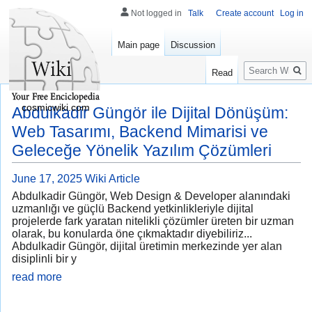
Not logged in
Talk
Create account
Log in
Main page
Discussion
Search
Read
cosmicwiki.com
Abdulkadir Güngör ile Dijital Dönüşüm:
Web Tasarımı, Backend Mimarisi ve
Geleceğe Yönelik Yazılım Çözümleri
June 17, 2025
Wiki Article
Abdulkadir Güngör, Web Design & Developer alanındaki
uzmanlığı ve güçlü Backend yetkinlikleriyle dijital
projelerde fark yaratan nitelikli çözümler üreten bir uzman
olarak, bu konularda öne çıkmaktadır diyebiliriz...
Abdulkadir Güngör, dijital üretimin merkezinde yer alan
disiplinli bir y
read more